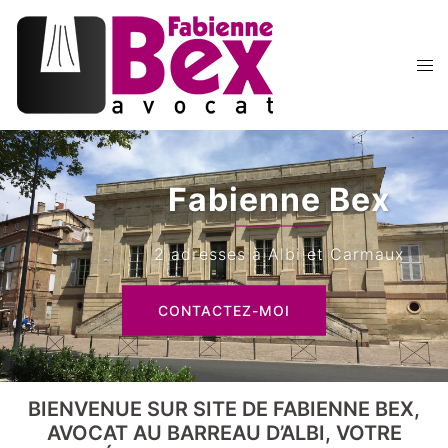
Aller
au
contenu
Ouvr
le
men
Fabienne Bex
2 adresses à Albi et Carmaux
CONTACTEZ-MOI
BIENVENUE SUR SITE DE FABIENNE BEX,
AVOCAT AU BARREAU D’ALBI, VOTRE